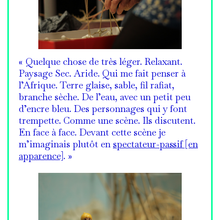
« Quelque chose de très léger. Relaxant.
Paysage Sec. Aride. Qui me fait penser à
l’Afrique. Terre glaise, sable, fil rafiat,
branche sèche. De l’eau, avec un petit peu
d’encre bleu. Des personnages qui y font
trempette. Comme une scène. Ils discutent.
En face à face. Devant cette scène je
m’imaginais plutôt en
spectateur-passif [en
apparence]
. »