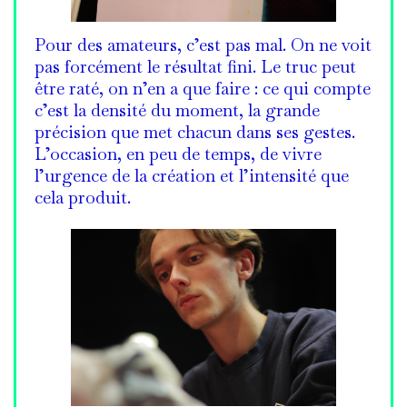
Pour des amateurs, c’est pas mal. On ne voit
pas forcément le résultat fini. Le truc peut
être raté, on n’en a que faire : ce qui compte
c’est la densité du moment, la grande
précision que met chacun dans ses gestes.
L’occasion, en peu de temps, de vivre
l’urgence de la création et l’intensité que
cela produit.