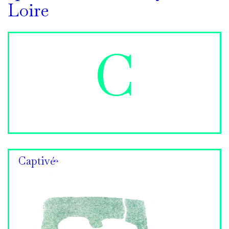
Loire
C
Captivé·e