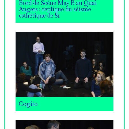
Bord de Scène May B au Quai
Angers : réplique du séisme
esthétique de 81
Cogito