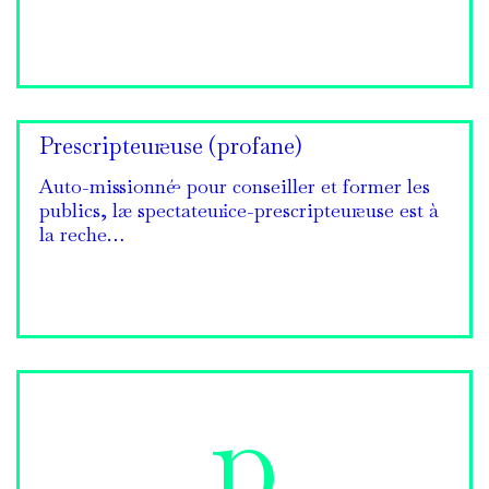
Prescripteur·euse (profane)
Auto-missionné·e pour conseiller et former les
publics, la·e spectateur·ice-prescripteur·euse est à
la reche…
p