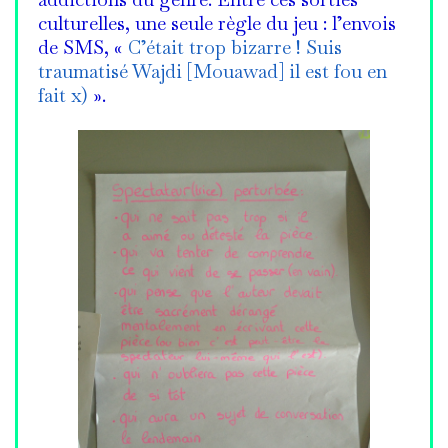
addictions du genre. Entre ces sorties
culturelles, une seule règle du jeu : l’envois
de SMS, «
C’était trop bizarre ! Suis
traumatisé Wajdi [Mouawad] il est fou en
fait x)
».