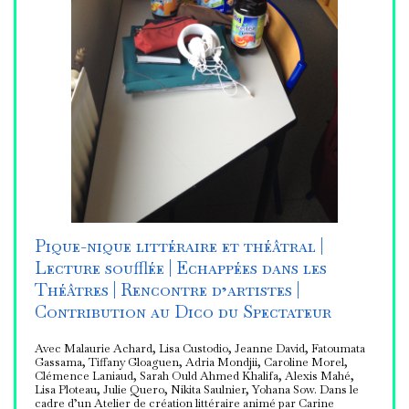
Pique-nique littéraire et théâtral |
Lecture soufflée | Echappées dans les
Théâtres | Rencontre d’artistes |
Contribution au Dico du Spectateur
Avec Malaurie Achard, Lisa Custodio, Jeanne David, Fatoumata
Gassama, Tiffany Gloaguen, Adria Mondjii, Caroline Morel,
Clémence Laniaud, Sarah Ould Ahmed Khalifa, Alexis Mahé,
Lisa Ploteau, Julie Quero, Nikita Saulnier, Yohana Sow. Dans le
cadre d’un Atelier de création littéraire animé par Carine