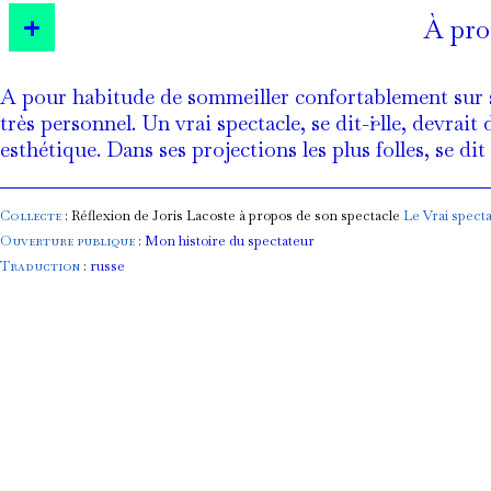
Spectateurice-Hypnotis
À pro
A pour habitude de sommeiller confortablement sur so
très personnel. Un vrai spectacle, se dit-i·elle, devr
esthétique. Dans ses projections les plus folles, se di
Collecte
: Réflexion de Joris Lacoste à propos de son spectacle
Le Vrai spect
Ouverture publique
:
Mon histoire du spectateur
Traduction
:
russe