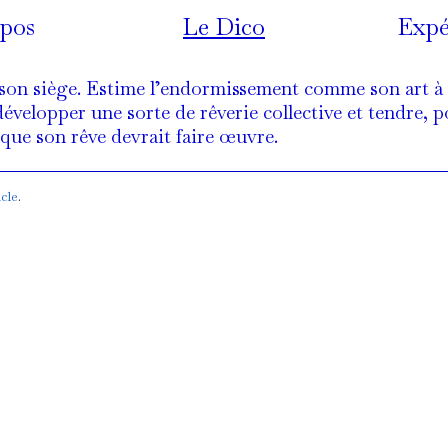
é·e
pos
Le Dico
Expé
n siège. Estime l’endormissement comme son art à el·
ait développer une sorte de rêverie collective et tendr
t que son rêve devrait faire œuvre.
acle
.