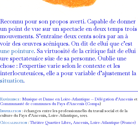
Reconnu pour son propos averti. Capable de donner
un point de vue sur un spectacle en deux temps trois
mouvements. S’entraîne deux cents soirs par an à
voir des œuvres scéniques. On dit de el·lui que c’est
une pointure
. Sa virtuosité de la critique fait de el·lui
un·e spectateur·ice sûr·e de sa personne. Oublie une
chose : l’expertise varie selon le contexte et les
interlocuteur·ices, elle a pour variable d’ajustement la
situation
.
Expérience
:
Musique et Danse en Loire-Atlantique — Délégation d’Ancenis
et
Communauté de communes du Pays d’Ancenis (Compa
)
Inspiration
: échanges entre les professionnel·le·s du travail social et de la
culture du Pays d’Ancenis, Loire-Atlantique, 2022.
Géocalisation
:
Théâtre Quartier Libre, Ancenis, Loire-Atlantique (France)